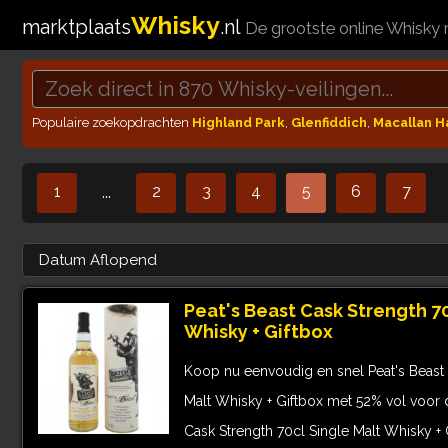
Whisky
marktplaats
.nl
De grootste online Whisky 
Populaire zoekopdrachten
Highland Park
,
Glenfiddich
,
Macallan 
1
2
3
4
5
6
7
...
Peat's Beast Cask Strength 70
Whisky + Giftbox
Koop nu eenvoudig en snel Peat's Beast 
Malt Whisky + Giftbox met 52% vol voor de
Cask Strength 70cl Single Malt Whisky + 