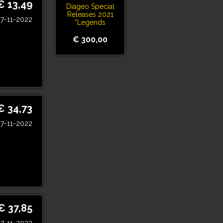
€ 13,49
Diageo Special
Releases 2021
7-11-2022
“Legends
Untold Series”
8x50ml Set
€ 300,00
€ 34,73
7-11-2022
€ 37,85