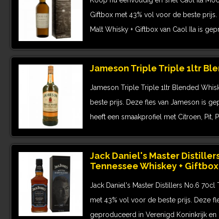
Koop nu eenvoudig en snel Caol Ila Moc
Giftbox met 43% vol voor de beste prijs.
Malt Whisky + Giftbox van Caol Ila is ge
Jameson Triple Triple 1ltr B
Jameson Triple Triple 1ltr Blended Whi
beste prijs. Deze fles van Jameson is ge
heeft een smaakprofiel met Citroen, Pit, Pit
Jack Daniel's Master Distiller
Tennessee Whiskey + Giftbox
Jack Daniel's Master Distillers No.6 70c
met 43% vol voor de beste prijs. Deze fle
geproduceerd in Verenigd Koninkrijk en