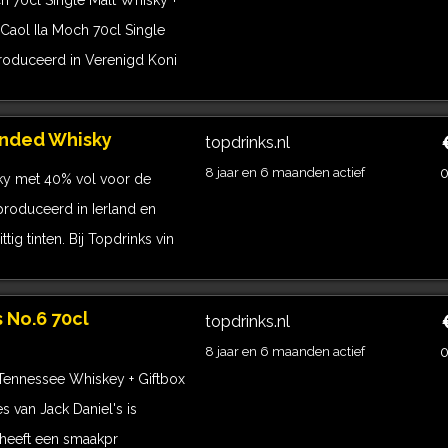
h 70cl Single Malt Whisky +
 Caol Ila Moch 70cl Single
produceerd in Verenigd Koni
lended Whisky
topdrinks.nl
8 jaar en 6 maanden actief
0
sky met 40% vol voor de
produceerd in Ierland en
tig tinten. Bij Topdrinks vin
s No.6 70cl
topdrinks.nl
8 jaar en 6 maanden actief
0
l Tennessee Whiskey + Giftbox
s van Jack Daniel's is
 heeft een smaakpr