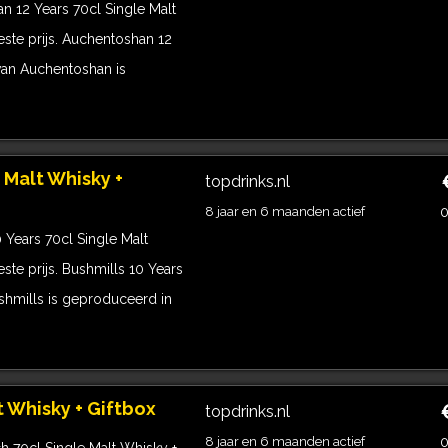
 12 Years 70cl Single Malt
ste prijs. Auchentoshan 12
 van Auchentoshan is
 Malt Whisky +
topdrinks.nl
8 jaar en 6 maanden actief
0
Years 70cl Single Malt
te prijs. Bushmills 10 Years
shmills is geproduceerd in
t Whisky + Giftbox
topdrinks.nl
8 jaar en 6 maanden actief
0