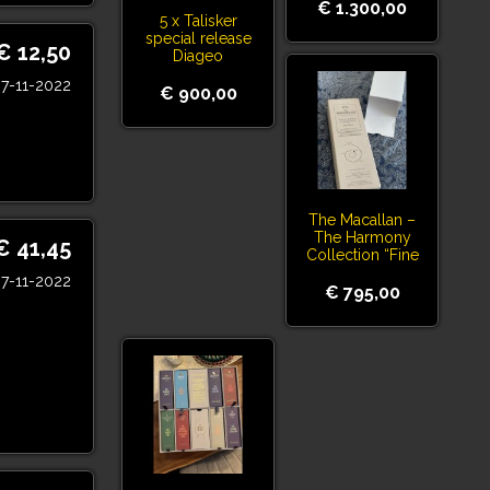
€ 1.300,00
5 x Talisker
special release
€ 12,50
Diageo
7-11-2022
€ 900,00
The Macallan –
The Harmony
€ 41,45
Collection “Fine
Cacao” (Travel
7-11-2022
Exclusive)
€ 795,00