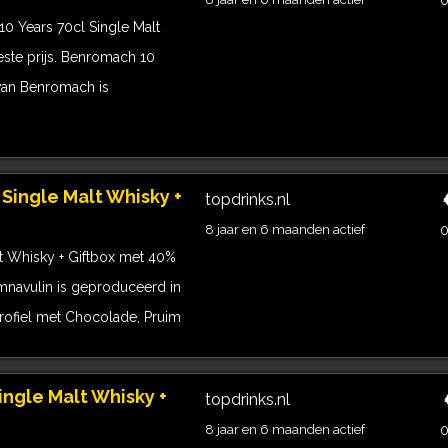
0
 Years 70cl Single Malt
ste prijs. Benromach 10
 van Benromach is
Single Malt Whisky +
topdrinks.nl
8 jaar en 6 maanden actief
0
t Whisky + Giftbox met 40%
amnavulin is geproduceerd in
rofiel met Chocolade, Pruim
ingle Malt Whisky +
topdrinks.nl
8 jaar en 6 maanden actief
0