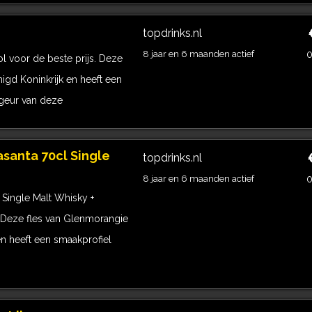
topdrinks.nl
8 jaar en 6 maanden actief
0
 voor de beste prijs. Deze
nigd Koninkrijk en heeft een
 geur van deze
santa 70cl Single
topdrinks.nl
8 jaar en 6 maanden actief
0
Single Malt Whisky +
. Deze fles van Glenmorangie
en heeft een smaakprofiel