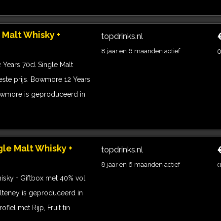
 Malt Whisky +
topdrinks.nl
8 jaar en 6 maanden actief
0
Years 70cl Single Malt
ste prijs. Bowmore 12 Years
Bowmore is geproduceerd in
gle Malt Whisky +
topdrinks.nl
8 jaar en 6 maanden actief
0
hisky + Giftbox met 40% vol
ulteney is geproduceerd in
iel met Rijp, Fruit tin