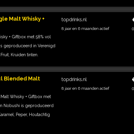
gle Malt Whisky +
topdrinks.nl
8 jaar en 6 maanden actief
0
isky + Giftbox met 58% vol
h is geproduceerd in Verenigd
ruit, Kruiden tinten.
l Blended Malt
topdrinks.nl
8 jaar en 6 maanden actief
0
Malt Whisky + Giftbox met
van Nobushi is geproduceerd
Karamel, Peper, Houtachtig