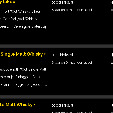
y Likeur
topdrinks.nl
8 jaar en 6 maanden actief
0
mfort 70cl Whisky Likeur
rn Comfort 70cl Whisky
erd in Verenigde Staten. Bij
Single Malt Whisky +
topdrinks.nl
8 jaar en 6 maanden actief
0
k Strength 70cl Single Malt
ste prijs. Finlaggan Cask
ox van Finlaggan is geproduc
le Malt Whisky +
topdrinks.nl
8 jaar en 6 maanden actief