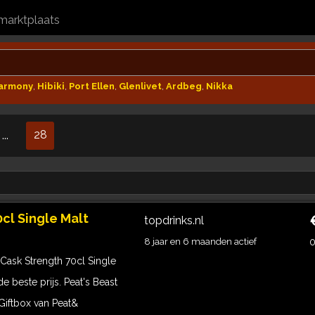
marktplaats
Harmony
,
Hibiki
,
Port Ellen
,
Glenlivet
,
Ardbeg
,
Nikka
28
...
cl Single Malt
topdrinks.nl
8 jaar en 6 maanden actief
0
Cask Strength 70cl Single
 beste prijs. Peat's Beast
Giftbox van Peat&